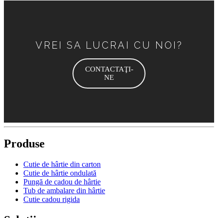
VREI SA LUCRAI CU NOI?
CONTACTAŢI-
NE
Produse
Cutie de hârtie din carton
Cutie de hârtie ondulată
Pungă de cadou de hârtie
Tub de ambalare din hârtie
Cutie cadou rigida