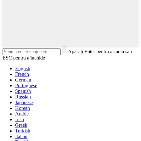
Apăsați Enter pentru a căuta sau
ESC pentru a închide
English
French
German
Portuguese
Spanish
Russian
Japanese
Korean
Arabic
Irish
Greek
Turkish
Italian