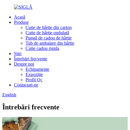
Acasă
Produse
Cutie de hârtie din carton
Cutie de hârtie ondulată
Pungă de cadou de hârtie
Tub de ambalare din hârtie
Cutie cadou rigida
Știri
Întrebări frecvente
Despre noi
Echipamente
Expoziţie
Profil Qc
Contactaţi-ne
English
Întrebări frecvente