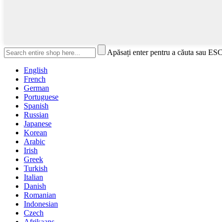
Apăsați enter pentru a căuta sau ESC
English
French
German
Portuguese
Spanish
Russian
Japanese
Korean
Arabic
Irish
Greek
Turkish
Italian
Danish
Romanian
Indonesian
Czech
Afrikaans