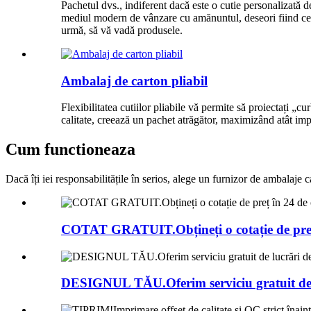
Pachetul dvs., indiferent dacă este o cutie personalizată 
mediul modern de vânzare cu amănuntul, deseori fiind cel m
urmă, să vă vadă produsele.
Ambalaj de carton pliabil
Flexibilitatea cutiilor pliabile vă permite să proiectați 
calitate, creează un pachet atrăgător, maximizând atât impa
Cum functioneaza
Dacă îți iei responsabilitățile în serios, alege un furnizor de ambalaje ca
COTAT GRATUIT.Obțineți o cotație de preț 
DESIGNUL TĂU.Oferim serviciu gratuit de l