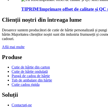
TIPRIM!Imprimare offset de calitate și QC st
Clienții noștri din întreaga lume
Deoarece suntem producători de cutie de hârtie personalizată și pungi d
hârtie.Majoritatea clienților noștri sunt din industria frumuseții și cos
cadouri.
Află mai multe
Produse
Cutie de hârtie din carton
Cutie de hârtie ondulată
Pungă de cadou de hârtie
Tub de ambalare din hârtie
Cutie cadou rigida
Soluții
Contactaţi-ne