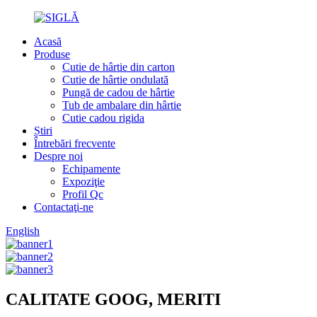
Acasă
Produse
Cutie de hârtie din carton
Cutie de hârtie ondulată
Pungă de cadou de hârtie
Tub de ambalare din hârtie
Cutie cadou rigida
Știri
Întrebări frecvente
Despre noi
Echipamente
Expoziţie
Profil Qc
Contactaţi-ne
English
CALITATE GOOG, MERITI