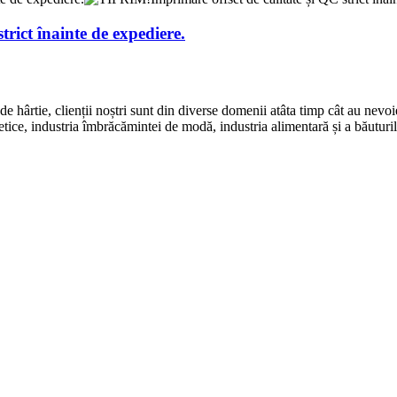
rict înainte de expediere.
e hârtie, clienții noștri sunt din diverse domenii atâta timp cât au nevoi
metice, industria îmbrăcămintei de modă, industria alimentară și a băuturilo