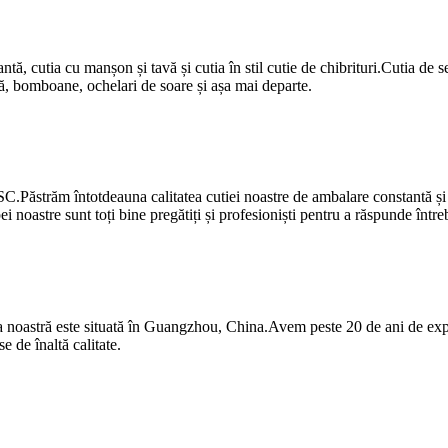
antă, cutia cu manșon și tavă și cutia în stil cutie de chibrituri.Cutia de 
ată, bomboane, ochelari de soare și așa mai departe.
C.Păstrăm întotdeauna calitatea cutiei noastre de ambalare constantă 
 noastre sunt toți bine pregătiți și profesioniști pentru a răspunde întrebă
noastră este situată în Guangzhou, China.Avem peste 20 de ani de expe
 de înaltă calitate.