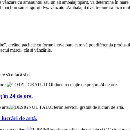
de vânzare cu amănuntul sau un alt ambalaj tipărit, va determina în mare
ai bun sau singurul dvs. vânzător.Ambalajul dvs. trebuie să facă multe -
„curbe”, creând pachete cu forme inovatoare care vă pot diferenția produ
ctul mărcii, cât și vânzările.
re să o facă și el.
în 24 de ore.
ucrări de artă.