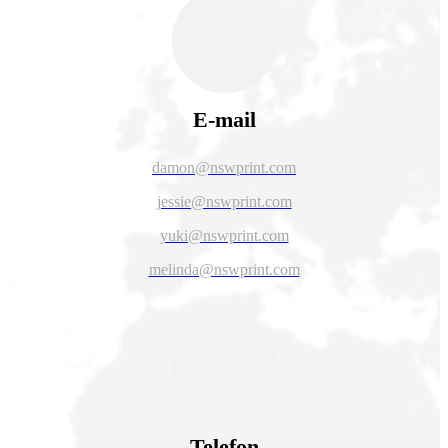
E-mail
damon@nswprint.com
jessie@nswprint.com
yuki@nswprint.com
melinda@nswprint.com
Telefon