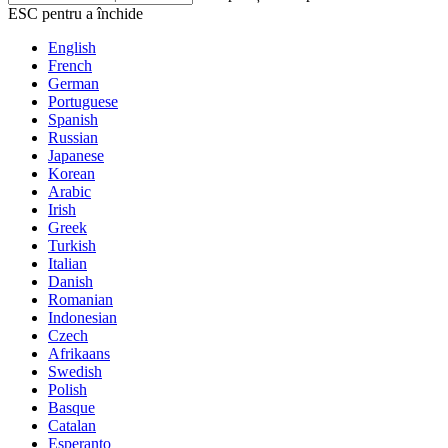
ESC pentru a închide
English
French
German
Portuguese
Spanish
Russian
Japanese
Korean
Arabic
Irish
Greek
Turkish
Italian
Danish
Romanian
Indonesian
Czech
Afrikaans
Swedish
Polish
Basque
Catalan
Esperanto