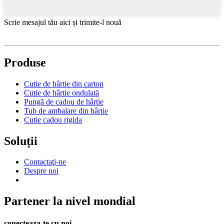
Scrie mesajul tău aici și trimite-l nouă
Produse
Cutie de hârtie din carton
Cutie de hârtie ondulată
Pungă de cadou de hârtie
Tub de ambalare din hârtie
Cutie cadou rigida
Soluții
Contactaţi-ne
Despre noi
Partener la nivel mondial
conecteaza-te cu noi