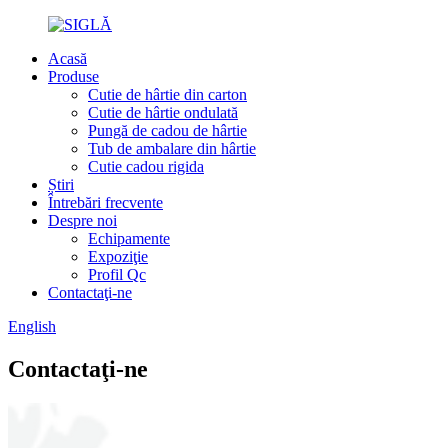
Acasă
Produse
Cutie de hârtie din carton
Cutie de hârtie ondulată
Pungă de cadou de hârtie
Tub de ambalare din hârtie
Cutie cadou rigida
Știri
Întrebări frecvente
Despre noi
Echipamente
Expoziţie
Profil Qc
Contactaţi-ne
English
Contactaţi-ne