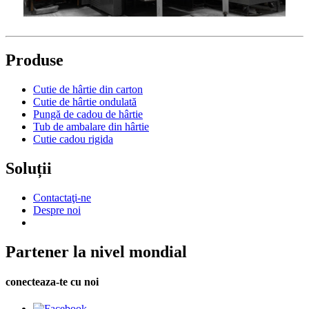
Produse
Cutie de hârtie din carton
Cutie de hârtie ondulată
Pungă de cadou de hârtie
Tub de ambalare din hârtie
Cutie cadou rigida
Soluții
Contactaţi-ne
Despre noi
Partener la nivel mondial
conecteaza-te cu noi