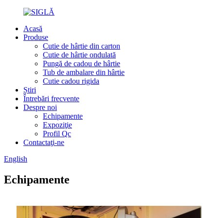
Acasă
Produse
Cutie de hârtie din carton
Cutie de hârtie ondulată
Pungă de cadou de hârtie
Tub de ambalare din hârtie
Cutie cadou rigida
Știri
Întrebări frecvente
Despre noi
Echipamente
Expoziţie
Profil Qc
Contactaţi-ne
English
Echipamente